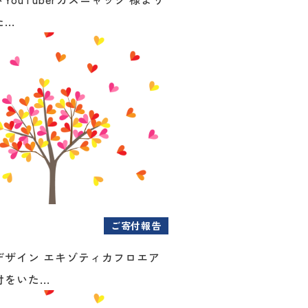
..
ご寄付報告
デザイン エキゾティカフロエア
をいた...