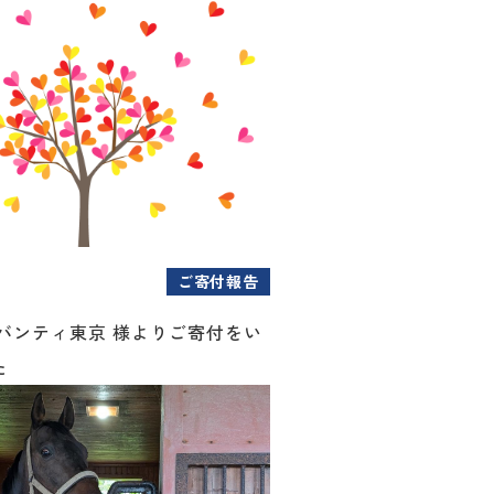
ご寄付報告
アバンティ東京 様よりご寄付をい
た