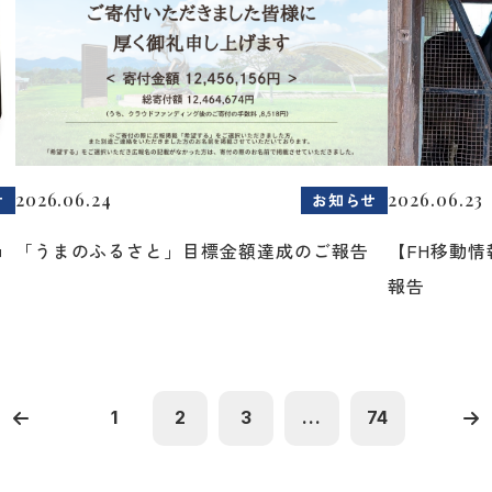
2026.06.24
2026.06.23
せ
お知らせ
ョ
「うまのふるさと」目標金額達成のご報告
【FH移動
報告
1
2
3
...
74