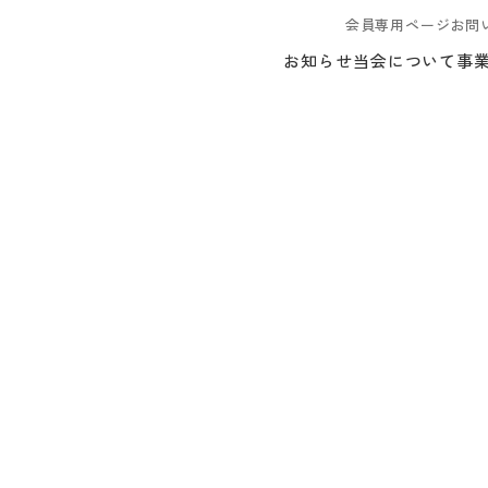
会員専用ページ
お問
お知らせ
当会について
事