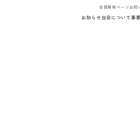
会員専用ページ
お問
お知らせ
当会について
事