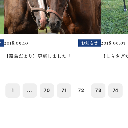
2018.09.10
2018.09.07
せ
お知らせ
【霧島だより】更新しました！
【しらさぎ
1
...
70
71
72
73
74