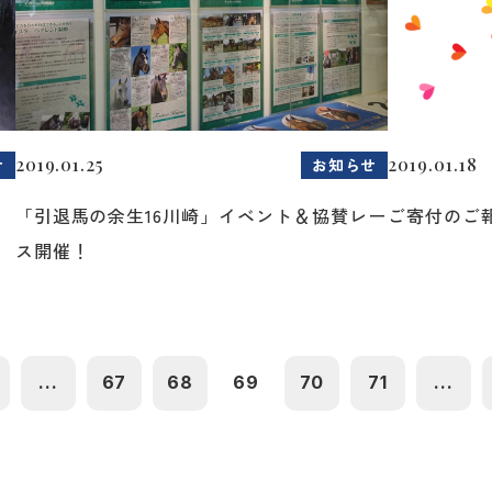
2019.01.25
2019.01.18
せ
お知らせ
「引退馬の余生16川崎」イベント＆協賛レー
ご寄付のご
ス開催！
...
67
68
69
70
71
...