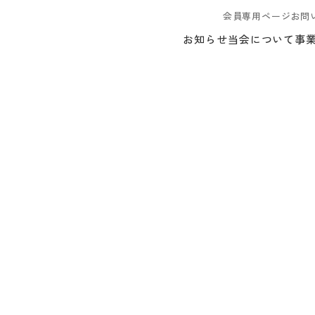
会員専用ページ
お問
お知らせ
当会について
事