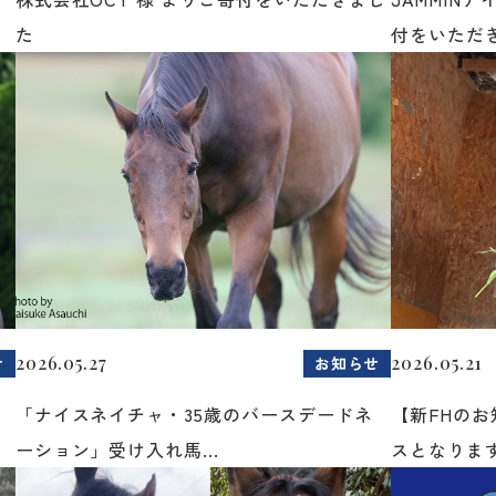
た
付をいただき
2026.05.27
2026.05.21
せ
お知らせ
「ナイスネイチャ・35歳のバースデードネ
【新FHの
ーション」受け入れ馬...
スとなりま