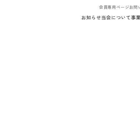
会員専用ページ
お問
お知らせ
当会について
事