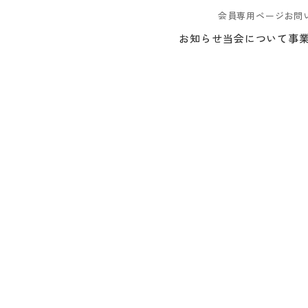
会員専用ページ
お問
お知らせ
当会について
事