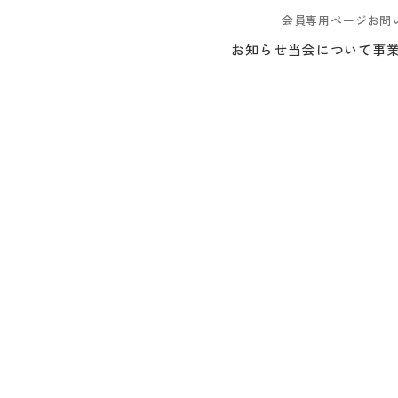
会員専用ページ
お問
お知らせ
当会について
事