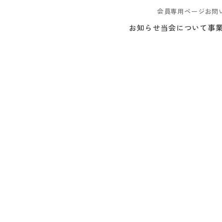
会員専用ページ
お問
お知らせ
当会について
事