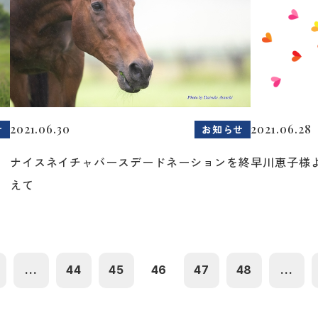
2021.06.30
2021.06.28
せ
お知らせ
ナイスネイチャバースデードネーションを終
早川恵子様
えて
...
44
45
46
47
48
...