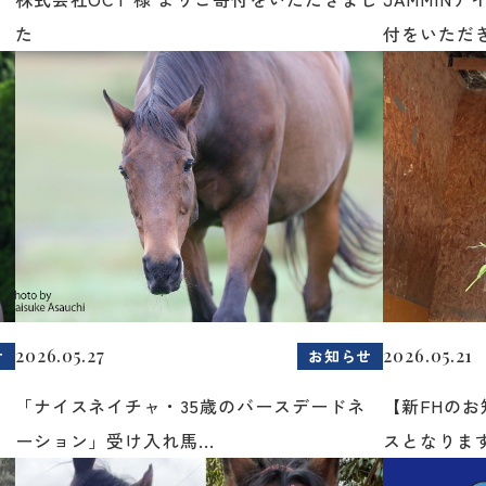
た
付をいただき
2026.05.27
2026.05.21
せ
お知らせ
「ナイスネイチャ・35歳のバースデードネ
【新FHの
ーション」受け入れ馬...
スとなりま