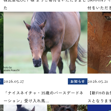
た
付をいただき
2026.05.27
2026.05.21
せ
お知らせ
「ナイスネイチャ・35歳のバースデードネ
【新FHの
ーション」受け入れ馬...
スとなりま