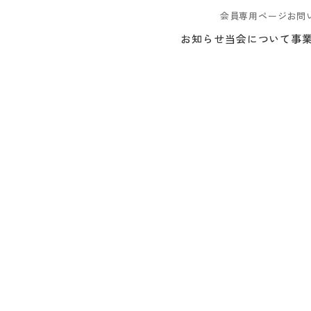
会員専用ページ
お問
お知らせ
当会について
事