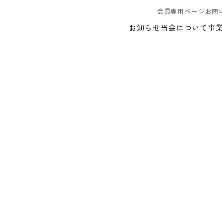
会員専用ページ
お問
お知らせ
当会について
事