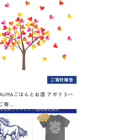
ご寄付報告
AUMAごはんとお酒 アガリ３ハ
寄...