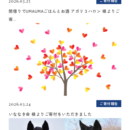
ご寄付報告
2026.03.25
間借りでUMAUMAごはんとお酒 アガリ３ハロン 様よりご
寄...
ご寄付報告
2026.03.24
いななき会 様よりご寄付をいただきました