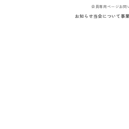
会員専用ページ
お問
お知らせ
当会について
事