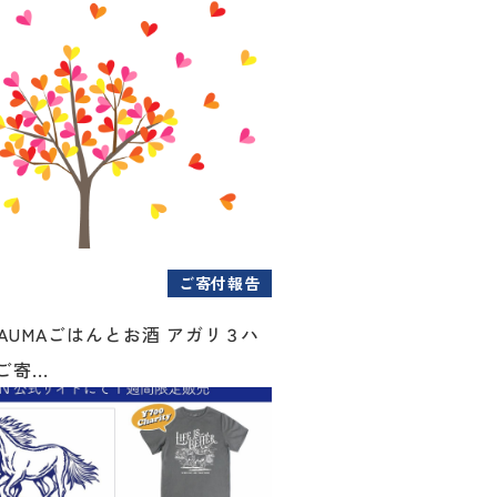
ご寄付報告
AUMAごはんとお酒 アガリ３ハ
寄...