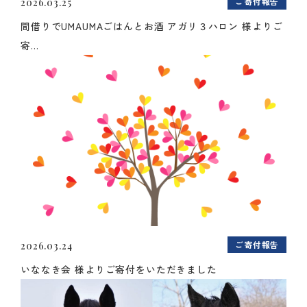
ご寄付報告
2026.03.25
間借りでUMAUMAごはんとお酒 アガリ３ハロン 様よりご
寄...
ご寄付報告
2026.03.24
いななき会 様よりご寄付をいただきました