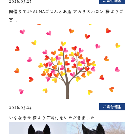
ご寄付報告
2026.03.25
間借りでUMAUMAごはんとお酒 アガリ３ハロン 様よりご
寄...
ご寄付報告
2026.03.24
いななき会 様よりご寄付をいただきました