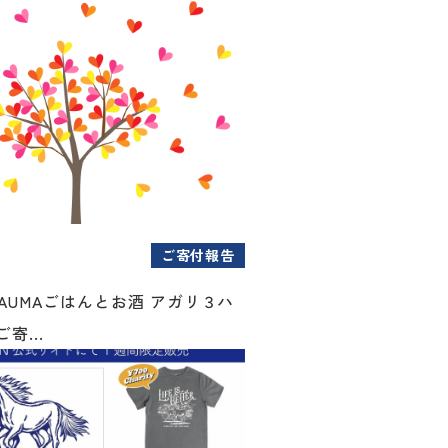
ご寄付報告
AUMAごはんとお酒 アガリ３ハ
寄...