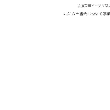
会員専用ページ
お問
お知らせ
当会について
事