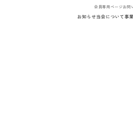
会員専用ページ
お問
お知らせ
当会について
事