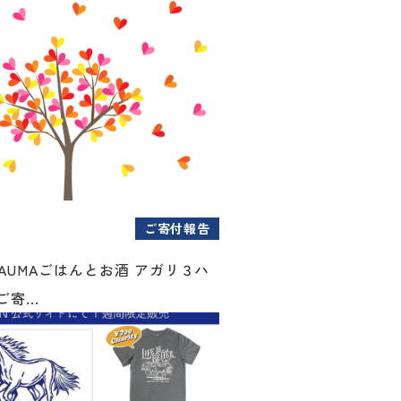
ご寄付報告
AUMAごはんとお酒 アガリ３ハ
寄...