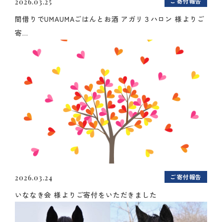
ご寄付報告
2026.03.25
間借りでUMAUMAごはんとお酒 アガリ３ハロン 様よりご
寄...
ご寄付報告
2026.03.24
いななき会 様よりご寄付をいただきました