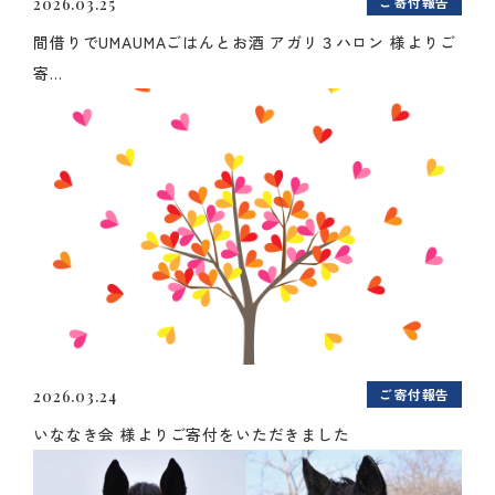
ご寄付報告
2026.03.25
間借りでUMAUMAごはんとお酒 アガリ３ハロン 様よりご
寄...
ご寄付報告
2026.03.24
いななき会 様よりご寄付をいただきました