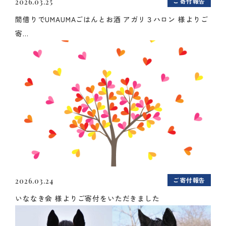
ご寄付報告
2026.03.25
間借りでUMAUMAごはんとお酒 アガリ３ハロン 様よりご
寄...
ご寄付報告
2026.03.24
いななき会 様よりご寄付をいただきました