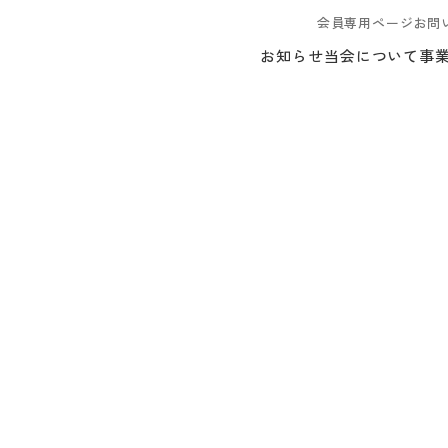
会員専用ページ
お問
お知らせ
当会について
事