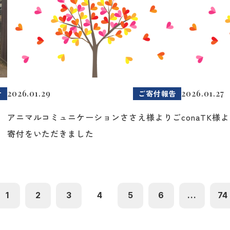
2026.01.29
2026.01.27
せ
ご寄付報告
イ
アニマルコミュニケーションささえ様よりご
conaTK
寄付をいただきました
1
2
3
4
5
6
...
74