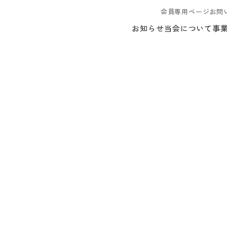
会員専用ページ
お問
お知らせ
当会について
事