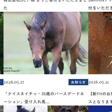
た
付をいただき
2026.05.27
2026.05.21
せ
お知らせ
「ナイスネイチャ・35歳のバースデードネ
【新FHの
ーション」受け入れ馬...
スとなりま