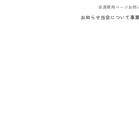
会員専用ページ
お問
お知らせ
当会について
事