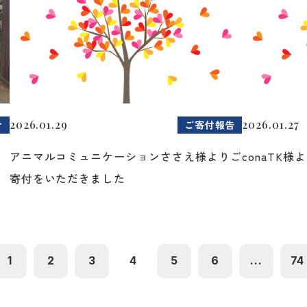
2026.01.29
2026.01.27
せ
ご寄付報告
イ
アニマルコミュニケーションささえ様よりご
conaTK
寄付をいただきました
1
2
3
4
5
6
...
74