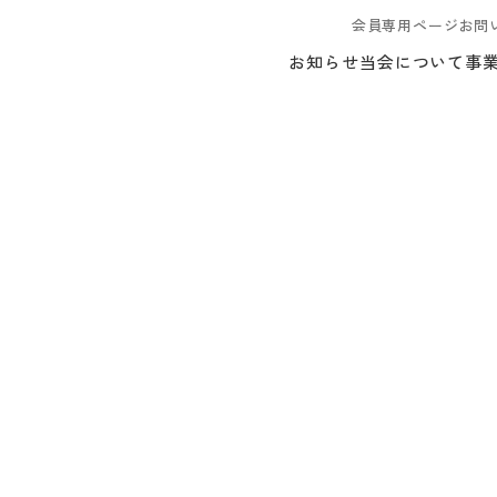
会員専用ページ
お問
お知らせ
当会について
事