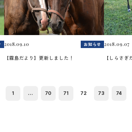
2018.09.10
2018.09.07
せ
お知らせ
【霧島だより】更新しました！
【しらさぎ
1
...
70
71
72
73
74