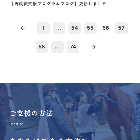
【再就職支援プログラムブログ】更新しました！
1
...
54
55
56
57
58
...
74
ご支援の方法
Donation