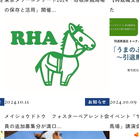
の保存と活用」開催...
た
2024.10.11
2024.10.09
告
お知らせ
を
メイショウドトウ フォスターペアレント会
イベント「サ
員の追加募集分が満口...
馬場」講演会