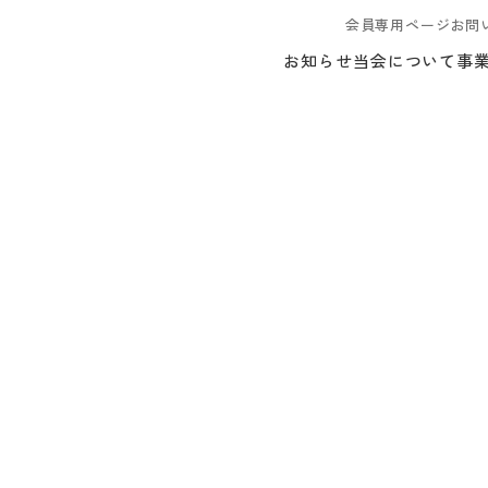
会員専用ページ
お問
お知らせ
当会について
事