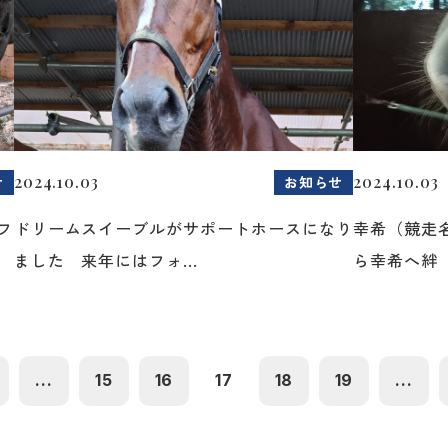
2024.10.03
2024.10.03
せ
お知らせ
フ
ドリームスイーブルがサポートホースになり
幸希（競走
ました 来年にはフォ...
ら幸希へ絆（
...
15
16
17
18
19
...