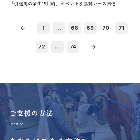
「引退馬の余生15川崎」イベント＆協賛レース開催！
1
...
68
69
70
71
72
...
74
ご支援の方法
Donation