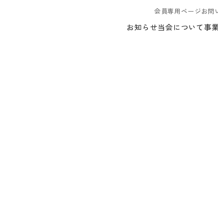
会員専用ページ
お問
お知らせ
当会について
事