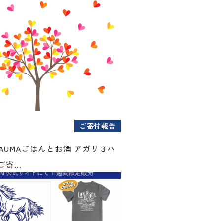
ご寄付報告
AUMAごはんとお酒 アガリ３ハ
寄...