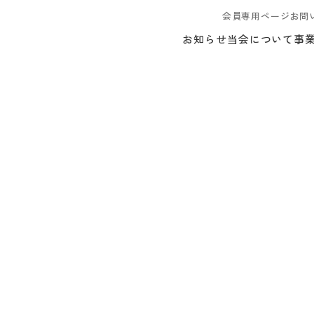
会員専用ページ
お問
お知らせ
当会について
事