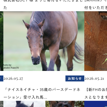
た
付をいただき
2026.05.27
2026.05.21
せ
お知らせ
「ナイスネイチャ・35歳のバースデードネ
【新FHの
ーション」受け入れ馬...
スとなりま