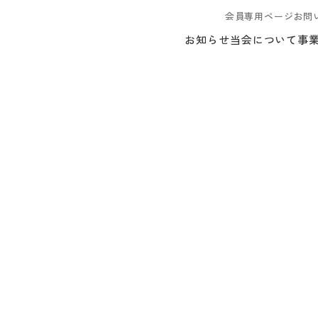
会員専用ページ
お問
お知らせ
当会について
事