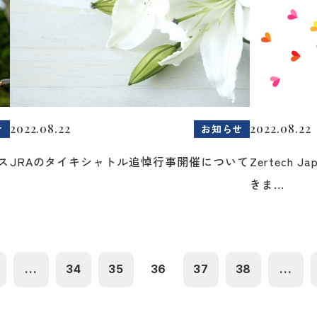
2022.08.22
2022.08.22
せ
お知らせ
ス
JRAのタイキシャトル追悼行事開催について
Zertech 
きま...
...
34
35
36
37
38
...