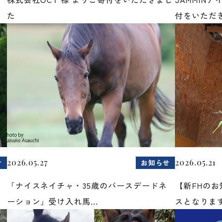
た
付をいただき
2026.05.27
2026.05.21
せ
お知らせ
「ナイスネイチャ・35歳のバースデードネ
【新FHの
ーション」受け入れ馬...
スとなりま