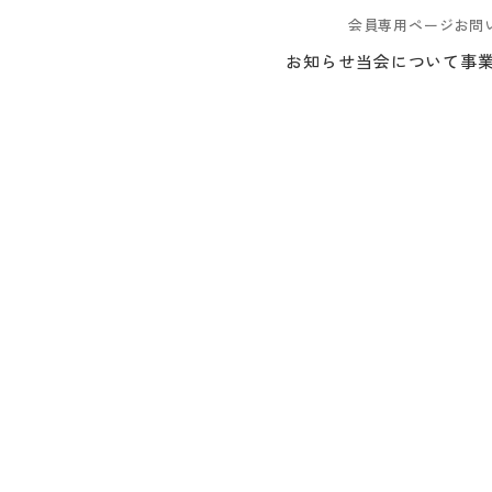
会員専用ページ
お問
お知らせ
当会について
事