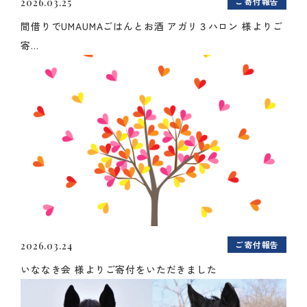
ご寄付報告
2026.03.25
間借りでUMAUMAごはんとお酒 アガリ３ハロン 様よりご
寄...
ご寄付報告
2026.03.24
いななき会 様よりご寄付をいただきました