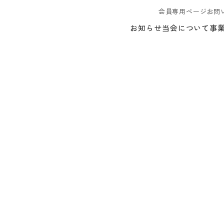
会員専用ページ
お問
お知らせ
当会について
事