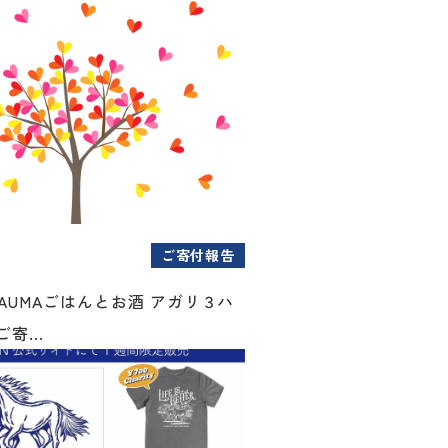
ご寄付報告
AUMAごはんとお酒 アガリ３ハ
寄...