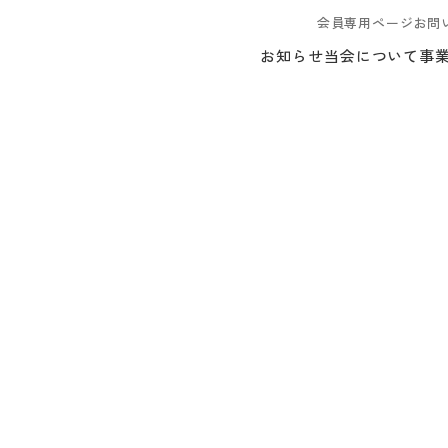
会員専用ページ
お問
お知らせ
当会について
事