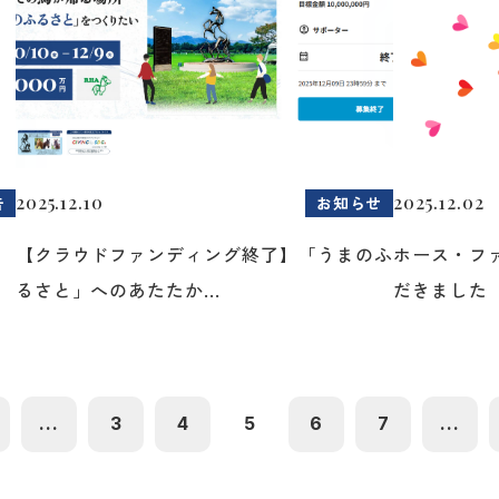
2025.12.10
2025.12.02
告
お知らせ
よ
【クラウドファンディング終了】「うまのふ
ホース・フ
るさと」へのあたたか...
だきました
...
3
4
5
6
7
...