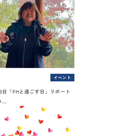
イベント
1月23日「FHと過ごす日」リポート
..