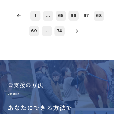
1
...
65
66
67
68
69
...
74
ご支援の方法
Donation
あなたにできる方法で