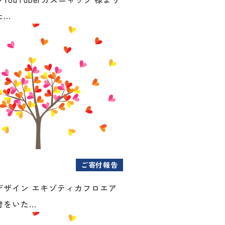
..
ご寄付報告
デザイン エキゾティカフロエア
をいた...