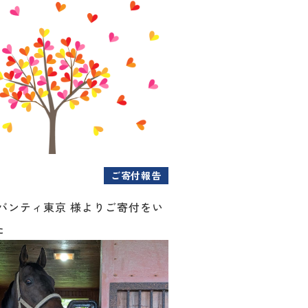
ご寄付報告
アバンティ東京 様よりご寄付をい
た