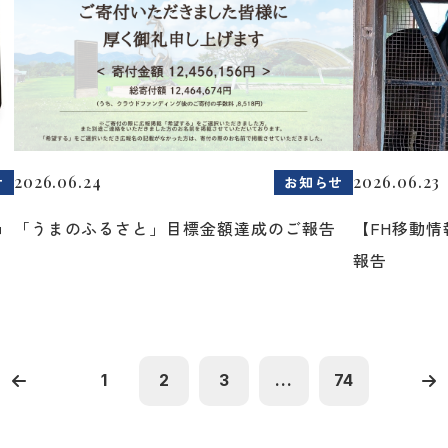
2026.06.24
2026.06.23
せ
お知らせ
ョ
「うまのふるさと」目標金額達成のご報告
【FH移動
報告
1
2
3
...
74