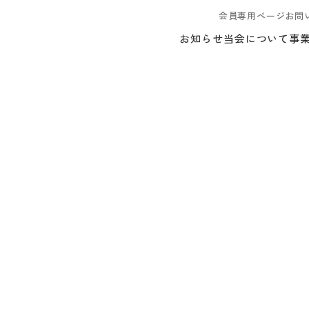
会員専用ページ
お問
お知らせ
当会について
事