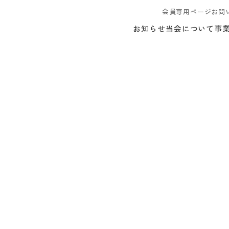
会員専用ページ
お問
お知らせ
当会について
事