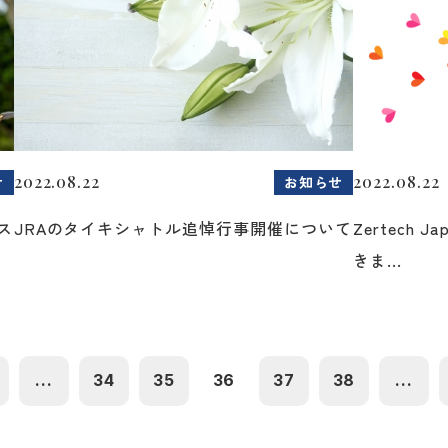
2022.08.22
2022.08.22
せ
お知らせ
ス
JRAのタイキシャトル追悼行事開催について
Zertech 
きま...
...
34
35
36
37
38
...