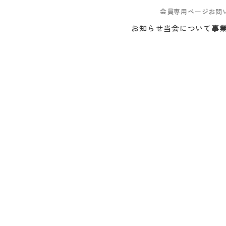
会員専用ページ
お問
お知らせ
当会について
事