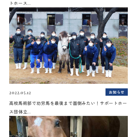
トホース...
お知らせ
2022.05.12
高校馬術部で功労馬を最後まで面倒みたい！サポートホー
ス団体立...