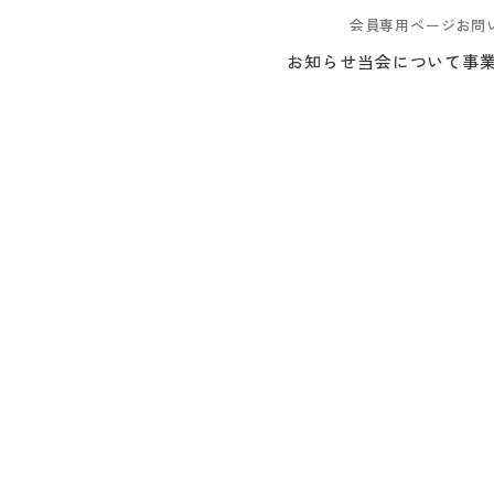
会員専用ページ
お問
お知らせ
当会について
事