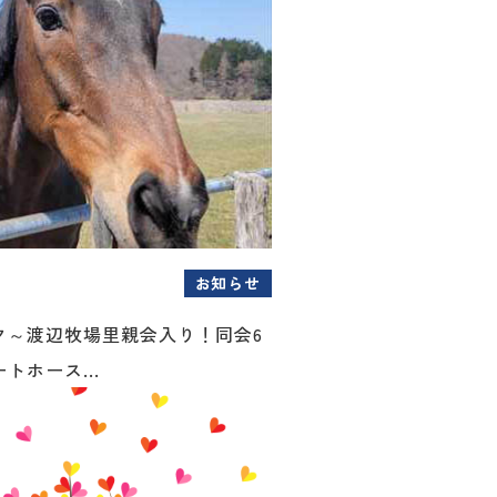
お知らせ
ク～渡辺牧場里親会入り！同会6
トホース...