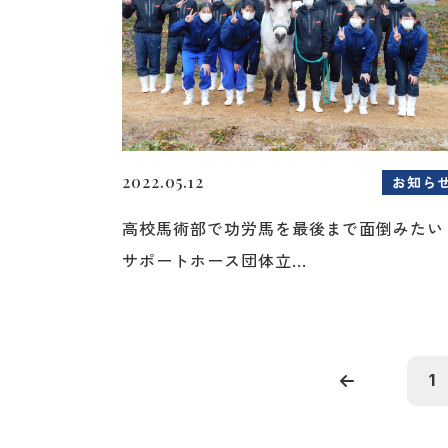
2022.05.12
お知ら
高校馬術部で功労馬を最後まで面倒みたい
サポートホース団体立...
1