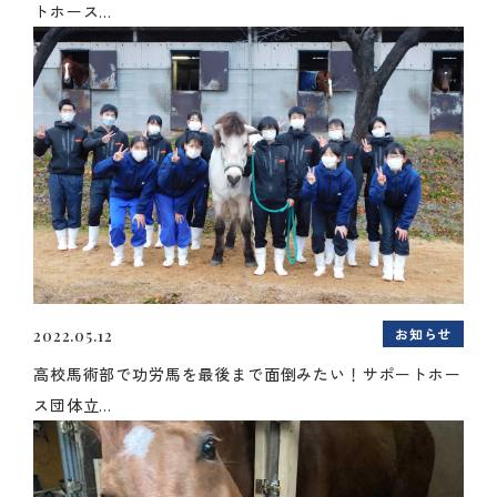
トホース...
お知らせ
2022.05.12
高校馬術部で功労馬を最後まで面倒みたい！サポートホー
ス団体立...