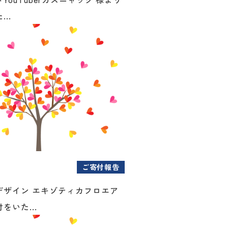
..
ご寄付報告
デザイン エキゾティカフロエア
をいた...