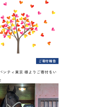
ご寄付報告
アバンティ東京 様よりご寄付をい
た