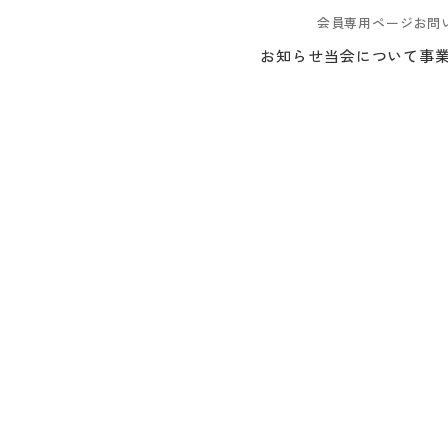
会員専用ページ
お問
お知らせ
当会について
事