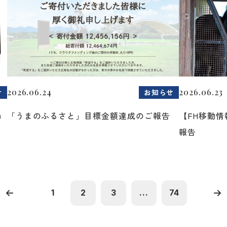
2026.06.24
2026.06.23
せ
お知らせ
ョ
「うまのふるさと」目標金額達成のご報告
【FH移動
報告
1
2
3
...
74