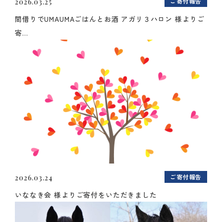
ご寄付報告
2026.03.25
間借りでUMAUMAごはんとお酒 アガリ３ハロン 様よりご
寄...
ご寄付報告
2026.03.24
いななき会 様よりご寄付をいただきました