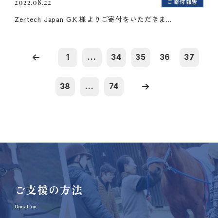
ご寄付報告
2022.08.22
Zertech Japan G.K.様よりご寄付をいただきま...
1
...
34
35
36
37
38
...
74
ご支援の方法
Donation