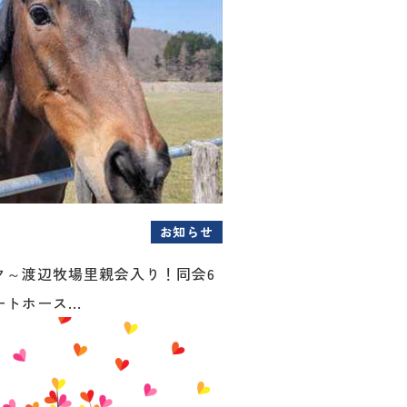
お知らせ
ク～渡辺牧場里親会入り！同会6
トホース...