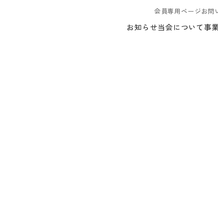
会員専用ページ
お問
お知らせ
当会について
事