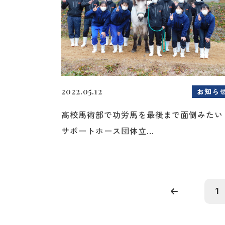
2022.05.12
お知ら
高校馬術部で功労馬を最後まで面倒みたい
サポートホース団体立...
1