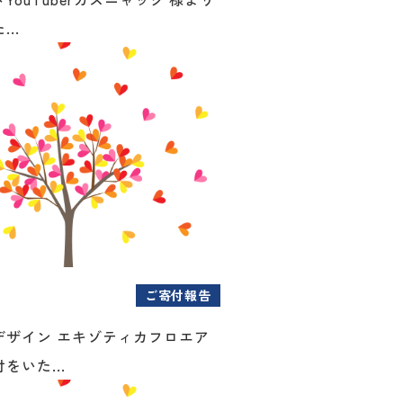
..
ご寄付報告
デザイン エキゾティカフロエア
をいた...