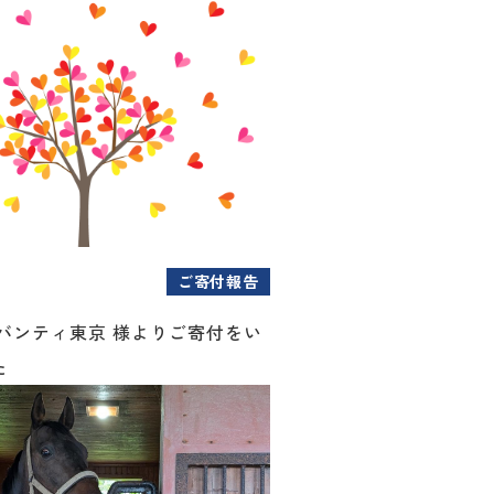
ご寄付報告
アバンティ東京 様よりご寄付をい
た