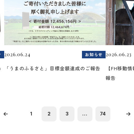
2026.06.24
2026.06.23
せ
お知らせ
ョ
「うまのふるさと」目標金額達成のご報告
【FH移動
報告
1
2
3
...
74