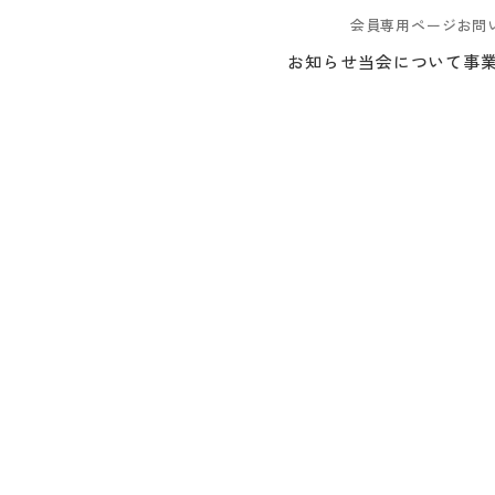
会員専用ページ
お問
お知らせ
当会について
事