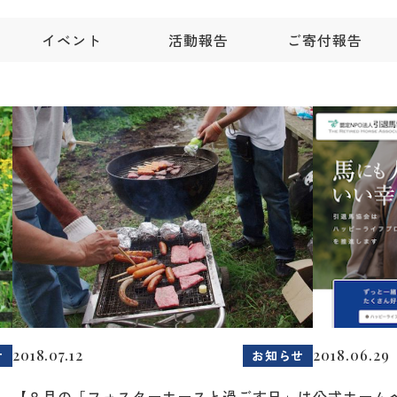
イベント
活動報告
ご寄付報告
2018.07.12
2018.06.29
せ
お知らせ
～
【８月の「フォスターホースと過ごす日」は
公式ホーム