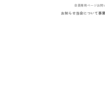
会員専用ページ
お問
お知らせ
当会について
事