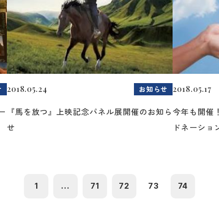
2018.05.24
2018.05.17
せ
お知らせ
ー
『馬を放つ』上映記念パネル展開催のお知ら
今年も開催
せ
ドネーショ
1
...
71
72
73
74