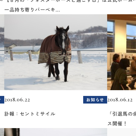
一品持ち寄りバーベキ...
2018.06.22
2018.06.12
せ
お知らせ
訃報：セントミサイル
「引退馬の
ス開催！