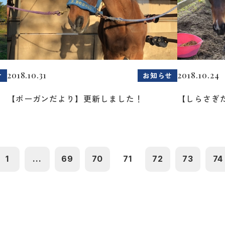
2018.10.31
2018.10.24
せ
お知らせ
【ボーガンだより】更新しました！
【しらさぎ
1
...
69
70
71
72
73
74