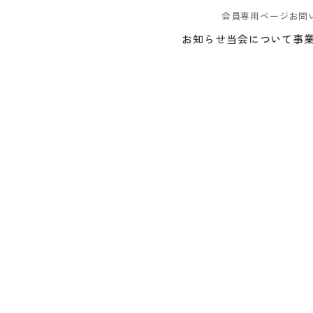
会員専用ページ
お問
お知らせ
当会について
事